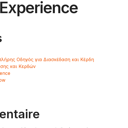
 Experience
s
πλήρης Οδηγός για Διασκέδαση και Κέρδη
ασης και Κερδών
ience
Now
entaire