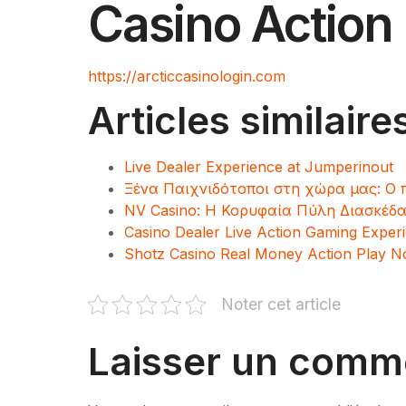
Casino Action
https://arcticcasinologin.com
Articles similaire
Live Dealer Experience at Jumperinout
Ξένα Παιχνιδότοποι στη χώρα μας: Ο 
NV Casino: Η Κορυφαία Πύλη Διασκέδ
Casino Dealer Live Action Gaming Exper
Shotz Casino Real Money Action Play 
Noter cet article
Laisser un comm