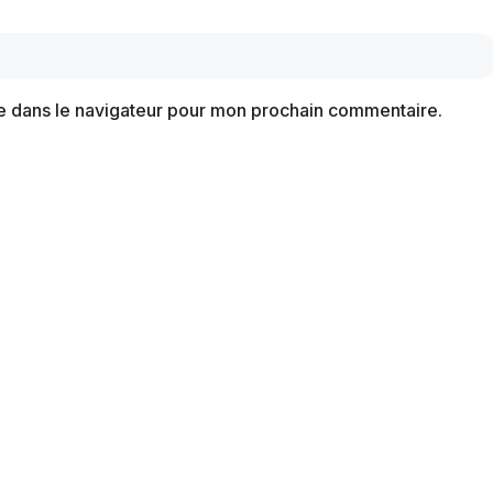
e dans le navigateur pour mon prochain commentaire.