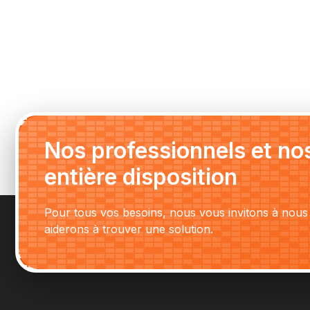
Nos professionnels et nos
entière disposition
Pour tous vos besoins, nous vous invitons à nous
aiderons à trouver une solution.