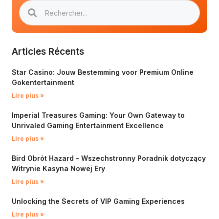
Articles Récents
Star Casino: Jouw Bestemming voor Premium Online
Gokentertainment
Lire plus »
Imperial Treasures Gaming: Your Own Gateway to
Unrivaled Gaming Entertainment Excellence
Lire plus »
Bird Obrót Hazard – Wszechstronny Poradnik dotyczący
Witrynie Kasyna Nowej Ery
Lire plus »
Unlocking the Secrets of VIP Gaming Experiences
Lire plus »