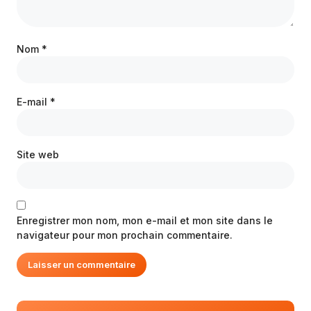
Nom
*
E-mail
*
Site web
Enregistrer mon nom, mon e-mail et mon site dans le
navigateur pour mon prochain commentaire.