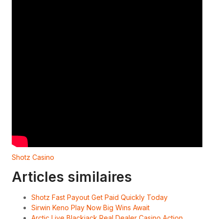
Shotz Casino
Articles similaires
Shotz Fast Payout Get Paid Quickly Today
Sirwin Keno Play Now Big Wins Await
Arctic Live Blackjack Real Dealer Casino Action