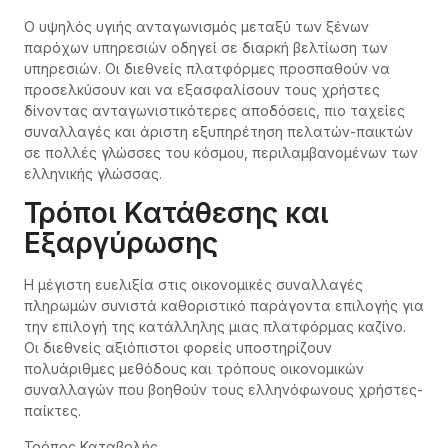
Ο υψηλός υγιής ανταγωνισμός μεταξύ των ξένων
παρόχων υπηρεσιών οδηγεί σε διαρκή βελτίωση των
υπηρεσιών. Οι διεθνείς πλατφόρμες προσπαθούν να
προσελκύσουν και να εξασφαλίσουν τους χρήστες
δίνοντας ανταγωνιστικότερες αποδόσεις, πιο ταχείες
συναλλαγές και άριστη εξυπηρέτηση πελατών-παικτών
σε πολλές γλώσσες του κόσμου, περιλαμβανομένων των
ελληνικής γλώσσας.
Τρόποι Κατάθεσης και
Εξαργύρωσης
Η μέγιστη ευελιξία στις οικονομικές συναλλαγές
πληρωμών συνιστά καθοριστικό παράγοντα επιλογής για
την επιλογή της κατάλληλης μιας πλατφόρμας καζίνο.
Οι διεθνείς αξιόπιστοι φορείς υποστηρίζουν
πολυάριθμες μεθόδους και τρόπους οικονομικών
συναλλαγών που βοηθούν τους ελληνόφωνους χρήστες-
παίκτες.
Τρόπος Καταβολής