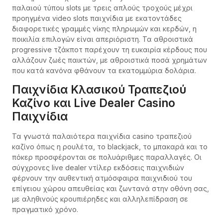
παλαιού τύπου slots με τρεις απλούς τροχούς μέχρι
προηγμένα video slots παιχνίδια με εκατοντάδες
διαφορετικές γραμμές νίκης πληρωμών και κερδών, η
ποικιλία επιλογών είναι απεριόριστη. Τα αθροιστικά
progressive τζάκποτ παρέχουν τη ευκαιρία κέρδους που
αλλάζουν ζωές παικτών, με αθροιστικά ποσά χρημάτων
που κατά κανόνα φθάνουν τα εκατομμύρια δολάρια.
Παιχνίδια Κλασικού Τραπεζιού
Καζίνο και Live Dealer Casino
Παιχνίδια
Τα γνωστά παλαιότερα παιχνίδια casino τραπεζιού
καζίνο όπως η ρουλέτα, το blackjack, το μπακαρά και το
πόκερ προσφέρονται σε πολυάριθμες παραλλαγές. Οι
σύγχρονες live dealer ντίλερ εκδόσεις παιχνιδιών
φέρνουν την αυθεντική ατμόσφαιρα παιχνιδιού του
επίγειου χώρου απευθείας και ζωντανά στην οθόνη σας,
με αληθινούς κρουπιέρηδες και αλληλεπίδραση σε
πραγματικό χρόνο.