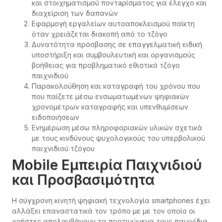
και στοιχηματισμού ποντaρίσματος για έλεγχο και
διαχείριση των δαπανών
Εφαρμογή εργαλείων αυτοαποκλεισμού παίκτη
όταν χρειάζεται διακοπή από το τζόγο
Δυνατότητα πρόσβασης σε επαγγελματική ειδική
υποστήριξη και συμβουλευτική και οργανισμούς
βοήθειας για προβληματικό εθιστικό τζόγο
παιχνιδιού
Παρακολούθηση και καταγραφή του χρόνου που
που παίζετε μέσω ενσωματωμένων ψηφιακών
χρονομέτρων καταγραφής και υπενθυμίσεων
ειδοποιήσεων
Ενημέρωση μέσω πληροφοριακών υλικών σχετικά
με τους κινδύνους ψυχολογικούς του υπερβολικού
παιχνιδιού τζόγου
Mobile Εμπειρία Παιχνιδιού
και Προσβασιμότητα
Η σύγχρονη κινητή ψηφιακή τεχνολογία smartphones έχει
αλλάξει επαναστατικά τον τρόπο με με τον οποίο οι
χρήστες απολαμβάνουν τα προτιμώμενα τους παιχνίδια.