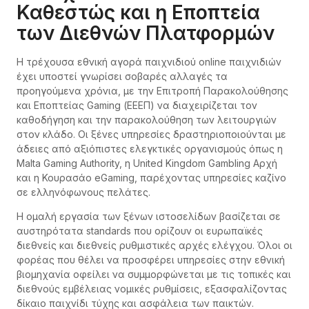
Καθεστώς και η Εποπτεία
των Διεθνών Πλατφορμών
Η τρέχουσα εθνική αγορά παιχνιδιού online παιχνιδιών
έχει υποστεί γνωρίσει σοβαρές αλλαγές τα
προηγούμενα χρόνια, με την Επιτροπή Παρακολούθησης
και Εποπτείας Gaming (ΕΕΕΠ) να διαχειρίζεται τον
καθοδήγηση και την παρακολούθηση των λειτουργιών
στον κλάδο. Οι ξένες υπηρεσίες δραστηριοποιούνται με
άδειες από αξιόπιστες ελεγκτικές οργανισμούς όπως η
Malta Gaming Authority, η United Kingdom Gambling Αρχή
και η Κουρασάο eGaming, παρέχοντας υπηρεσίες καζίνο
σε ελληνόφωνους πελάτες.
Η ομαλή εργασία των ξένων ιστοσελίδων βασίζεται σε
αυστηρότατα standards που ορίζουν οι ευρωπαϊκές
διεθνείς και διεθνείς ρυθμιστικές αρχές ελέγχου. Όλοι οι
φορέας που θέλει να προσφέρει υπηρεσίες στην εθνική
βιομηχανία οφείλει να συμμορφώνεται με τις τοπικές και
διεθνούς εμβέλειας νομικές ρυθμίσεις, εξασφαλίζοντας
δίκαιο παιχνίδι τύχης και ασφάλεια των παικτών.