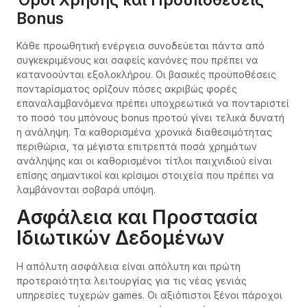
Bonus
Κάθε προωθητική ενέργεια συνοδεύεται πάντα από
συγκεκριμένους και σαφείς κανόνες που πρέπει να
κατανοούνται εξολοκλήρου. Οι βασικές προϋποθέσεις
ποντaρίσματος ορίζουν πόσες ακριβώς φορές
επαναλαμβανόμενα πρέπει υποχρεωτικά να ποντaριστεί
το ποσό του μπόνους bonus προτού γίνει τελικά δυνατή
η ανάληψη. Τα καθορισμένα χρονικά διαθεσιμότητας
περιθώρια, τα μέγιστα επιτρεπτά ποσά χρημάτων
ανάληψης και οι καθορισμένοι τίτλοι παιχνιδιού είναι
επίσης σημαντικοί και κρίσιμοι στοιχεία που πρέπει να
λαμβάνονται σοβαρά υπόψη.
Ασφάλεια και Προστασία
Ιδιωτικών Δεδομένων
Η απόλυτη ασφάλεια είναι απόλυτη και πρώτη
προτεραιότητα λειτουργίας για τις νέας γενιάς
υπηρεσίες τυχερών games. Οι αξιόπιστοι ξένοι πάροχοι