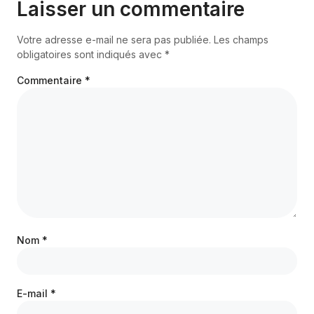
Laisser un commentaire
Votre adresse e-mail ne sera pas publiée.
Les champs
obligatoires sont indiqués avec
*
Commentaire
*
Nom
*
E-mail
*