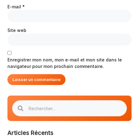
E-mail
*
Site web
Enregistrer mon nom, mon e-mail et mon site dans le
navigateur pour mon prochain commentaire.
Articles Récents