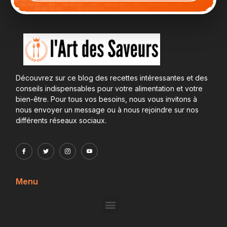
Découvrez sur ce blog des recettes intéressantes et des
conseils indispensables pour votre alimentation et votre
bien-être. Pour tous vos besoins, nous vous invitons à
nous envoyer un message ou à nous rejoindre sur nos
différents réseaux sociaux.
Menu