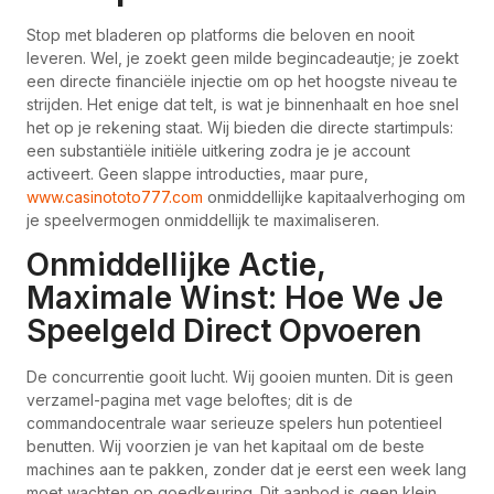
Stop met bladeren op platforms die beloven en nooit
leveren. Wel, je zoekt geen milde begincadeautje; je zoekt
een directe financiële injectie om op het hoogste niveau te
strijden. Het enige dat telt, is wat je binnenhaalt en hoe snel
het op je rekening staat. Wij bieden die directe startimpuls:
een substantiële initiële uitkering zodra je je account
activeert. Geen slappe introducties, maar pure,
www.casinototo777.com
onmiddellijke kapitaalverhoging om
je speelvermogen onmiddellijk te maximaliseren.
Onmiddellijke Actie,
Maximale Winst: Hoe We Je
Speelgeld Direct Opvoeren
De concurrentie gooit lucht. Wij gooien munten. Dit is geen
verzamel-pagina met vage beloftes; dit is de
commandocentrale waar serieuze spelers hun potentieel
benutten. Wij voorzien je van het kapitaal om de beste
machines aan te pakken, zonder dat je eerst een week lang
moet wachten op goedkeuring. Dit aanbod is geen klein