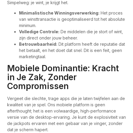
Simpelweg: je wint, je krijgt het.
Minimalistische Winningsverwerking:
Het proces
van winsttransactie is geoptimaliseerd tot het absolute
minimum.
Volledige Controle:
De middelen die je stort of wint,
zijn direct onder jouw beheer.
Betrouwbaarheid:
Dit platform heeft de reputatie dat
het betaalt, en het doet dat snel. Dit is een feit, geen
marketingtaal.
Mobiele Dominantie: Kracht
in Je Zak, Zonder
Compromissen
Vergeet die slechte, trage apps die je laten twijfelen aan de
kwaliteit van je spel. Ons mobiele platform is geen
afterthought; het is een volwaardige, high-performance
versie van de desktop-ervaring. Je kunt de explosiviteit van
de jackpots ervaren met een gebaar van je vinger, zonder
dat je scherm hapert.