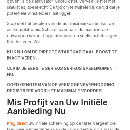
geven, is de katalysator. Gebruik het. Verveel je niet met
simulaties; speel echt. De tijd om te twijfelen is de tijd dat je
potentiële winst elders laat liggen.
Stop met het betalen van de administratiekosten van de
amateurplatforms. Schakel over naar de machine die
ontworpen is voor hoge doorvoer en snelle uitbetalingen.
Klik. Activeer. Win.
KLIK NU OM DE DIRECTE STARTKAPITAAL-BOOST TE
INACTIVEREN.
CLAIM JE EERSTE SERIEUS SERIEUS SPEELMOMENT
NU.
GOED GENOTEN VAN DE VERMOGENSVERHOOGING;
REGISTREER VOOR HET MAXIMALE VOORDEEL.
Mis Profijt van Uw Initiële
Aanbieding Nu
Krijg direct
uw initiële schenking op de tafel. Vergeet die
kreupele aanbiedingen van de concurrentie; dit is waar de