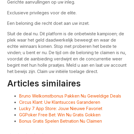
Gerichte aanvullingen op uw inleg.
Exclusieve privileges voor de elite.
Een beloning die recht doet aan uw inzet.
Sluit de deal nu. Dit platform is de onbetwiste kampioen; de
plek waar het geld daadwerkelijk beweegt en waar de
echte winnaars komen. Stop met proberen het beste te
vinden; u bent er nu. De tijd om de beloning te claimen is nu,
voordat de aanbieding verdwijnt en de concurrentie weer
begint met hun holle praatjes. Meld u aan en laat uw account
het bewijs zijn. Claim uw initiële toelage direct.
Articles similaires
Bruno Welkomstbonus Pakken Nu Geweldige Deals
Circus Klant: Uw Klantsucces Garanderen
Lucky 7 App Store: Jouw Nieuwe Favoriet
GGPoker Free Bet: Win Nu Gratis Gokken
Bonus Gratis Spelen Betnation Nu Claimen