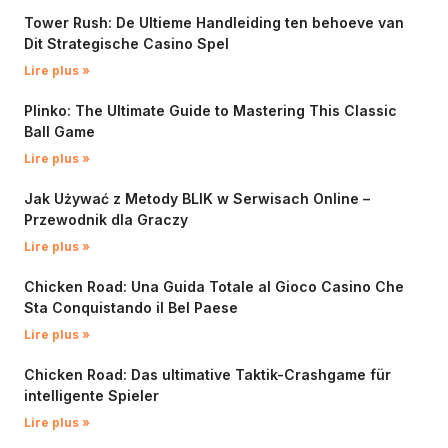
Tower Rush: De Ultieme Handleiding ten behoeve van
Dit Strategische Casino Spel
Lire plus »
Plinko: The Ultimate Guide to Mastering This Classic
Ball Game
Lire plus »
Jak Używać z Metody BLIK w Serwisach Online –
Przewodnik dla Graczy
Lire plus »
Chicken Road: Una Guida Totale al Gioco Casino Che
Sta Conquistando il Bel Paese
Lire plus »
Chicken Road: Das ultimative Taktik-Crashgame für
intelligente Spieler
Lire plus »