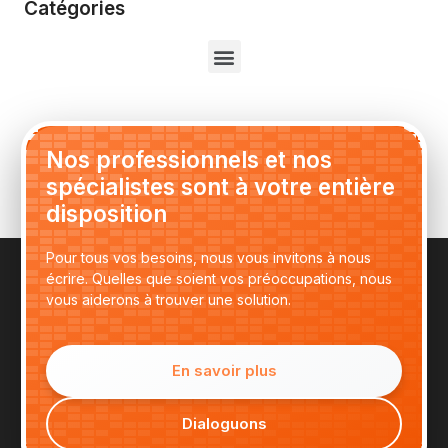
Catégories
Nos professionnels et nos
spécialistes sont à votre entière
disposition
Pour tous vos besoins, nous vous invitons à nous
écrire. Quelles que soient vos préoccupations, nous
vous aiderons à trouver une solution.
En savoir plus
Dialoguons