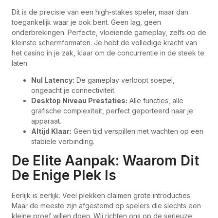
Dit is de precisie van een high-stakes speler, maar dan
toegankelijk waar je ook bent. Geen lag, geen
onderbrekingen. Perfecte, vloeiende gameplay, zelfs op de
kleinste schermformaten. Je hebt de volledige kracht van
het casino in je zak, klaar om de concurrentie in de steek te
laten.
Nul Latency:
De gameplay verloopt soepel,
ongeacht je connectiviteit.
Desktop Niveau Prestaties:
Alle functies, alle
grafische complexiteit, perfect geporteerd naar je
apparaat.
Altijd Klaar:
Geen tijd verspillen met wachten op een
stabiele verbinding.
De Elite Aanpak: Waarom Dit
De Enige Plek Is
Eerlijk is eerlijk. Veel plekken claimen grote introducties.
Maar de meeste zijn afgestemd op spelers die slechts een
kleine proef willen doen. Wij richten ons op de serieuze