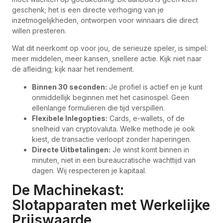
geschenk; het is een directe verhoging van je
inzetmogelijkheden, ontworpen voor winnaars die direct
willen presteren.
Wat dit neerkomt op voor jou, de serieuze speler, is simpel:
meer middelen, meer kansen, snellere actie. Kijk niet naar
de afleiding; kijk naar het rendement.
Binnen 30 seconden:
Je profiel is actief en je kunt
onmiddellijk beginnen met het casinospel. Geen
ellenlange formulieren die tijd verspillen.
Flexibele Inlegopties:
Cards, e-wallets, of de
snelheid van cryptovaluta. Welke methode je ook
kiest, de transactie verloopt zonder haperingen.
Directe Uitbetalingen:
Je winst komt binnen in
minuten, niet in een bureaucratische wachttijd van
dagen. Wij respecteren je kapitaal.
De Machinekast:
Slotapparaten met Werkelijke
Prijswaarde