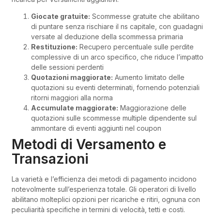
Giocate gratuite:
Scommesse gratuite che abilitano
di puntare senza rischiare il ns capitale, con guadagni
versate al deduzione della scommessa primaria
Restituzione:
Recupero percentuale sulle perdite
complessive di un arco specifico, che riduce l’impatto
delle sessioni perdenti
Quotazioni maggiorate:
Aumento limitato delle
quotazioni su eventi determinati, fornendo potenziali
ritorni maggiori alla norma
Accumulate maggiorate:
Maggiorazione delle
quotazioni sulle scommesse multiple dipendente sul
ammontare di eventi aggiunti nel coupon
Metodi di Versamento e
Transazioni
La varietà e l’efficienza dei metodi di pagamento incidono
notevolmente sull’esperienza totale. Gli operatori di livello
abilitano molteplici opzioni per ricariche e ritiri, ognuna con
peculiarità specifiche in termini di velocità, tetti e costi.