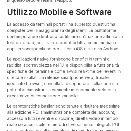
in questo settore resti in sviluppo.
Utilizzo Mobile e Software
La accesso da terminali portatili ha superato quest’ultima
computer per la maggioranza degli utenti. Le piattaforme
contemporanee debbono certificare un’fruizione affinata su
telefoni e pad, così tramite portali adattivi come mediante
applicazioni specifiche per sistema iOS e sistema Android.
Le applicazioni native forniscono benefici in termini di
rapidità, scorrevolezza nell’UI e disponibilità a funzionalità
specifiche del terminale come avvisi real-time per eventi in
diretta e risultati. La release smartphone web, fruibile
mediante browser, cancella la bisogno di installazione ma
potrebbe dimostrarsi lievemente inferiormente veloce in
circostanze di connessione variabile.
Le caratteristiche basilari sono tenute a risultare medesime
alla edizione PC: amministrazione completa del account,
accesso a tutti i eventi e discipline, diretta video in tempo
reale se accessibile, e metodi di versamento integrati. L’UI
deve conformarsi ottimamente a display di diverse misure,