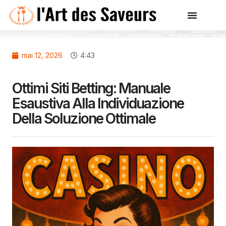
mai 12, 2026
4:43
Ottimi Siti Betting: Manuale
Esaustiva Alla Individuazione
Della Soluzione Ottimale