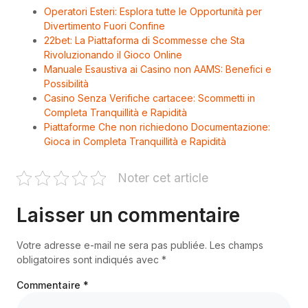
Operatori Esteri: Esplora tutte le Opportunità per
Divertimento Fuori Confine
22bet: La Piattaforma di Scommesse che Sta
Rivoluzionando il Gioco Online
Manuale Esaustiva ai Casino non AAMS: Benefici e
Possibilità
Casino Senza Verifiche cartacee: Scommetti in
Completa Tranquillità e Rapidità
Piattaforme Che non richiedono Documentazione:
Gioca in Completa Tranquillità e Rapidità
Noter cet article
Laisser un commentaire
Votre adresse e-mail ne sera pas publiée.
Les champs
obligatoires sont indiqués avec
*
Commentaire
*