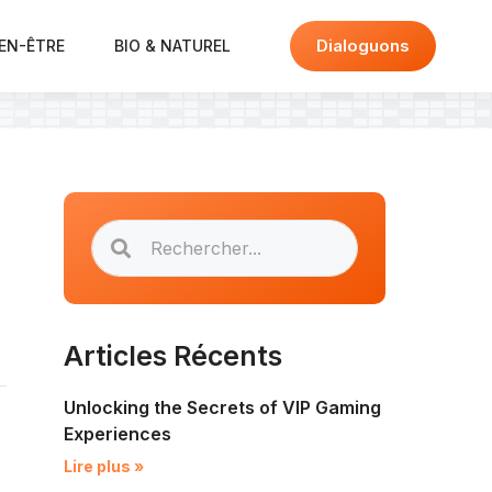
Dialoguons
IEN-ÊTRE
BIO & NATUREL
n
Articles Récents
Unlocking the Secrets of VIP Gaming
Experiences
Lire plus »