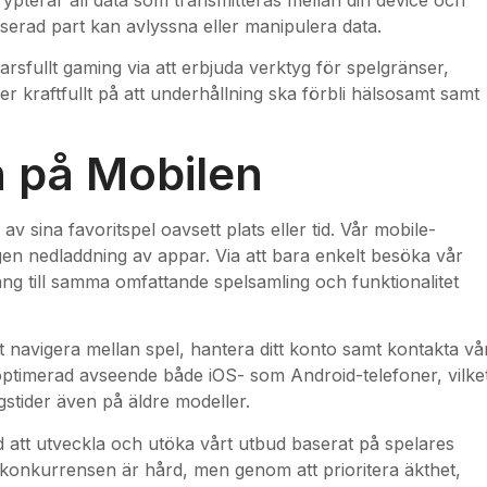
pterar all data som transmitteras mellan din device och
iserad part kan avlyssna eller manipulera data.
rsfullt gaming via att erbjuda verktyg för spelgränser,
r kraftfullt på att underhållning ska förbli hälsosamt samt
n på Mobilen
av sina favoritspel oavsett plats eller tid. Vår mobile-
ngen nedladdning av appar. Via att bara enkelt besöka vår
ång till samma omfattande spelsamling och funktionalitet
t navigera mellan spel, hantera ditt konto samt kontakta vå
optimerad avseende både iOS- som Android-telefoner, vilke
gstider även på äldre modeller.
 att utveckla och utöka vårt utbud baserat på spelares
 konkurrensen är hård, men genom att prioritera äkthet,