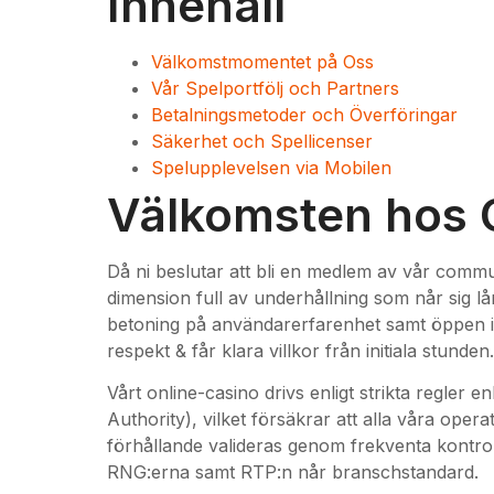
Innehåll
Välkomstmomentet på Oss
Vår Spelportfölj och Partners
Betalningsmetoder och Överföringar
Säkerhet och Spellicenser
Spelupplevelsen via Mobilen
Välkomsten hos 
Då ni beslutar att bli en medlem av vår comm
dimension full av underhållning som når sig lå
betoning på användarerfarenhet samt öppen i
respekt & får klara villkor från initiala stunden.
Vårt online-casino drivs enligt strikta regler
Authority), vilket försäkrar att alla våra opera
förhållande valideras genom frekventa kontrol
RNG:erna samt RTP:n når branschstandard.