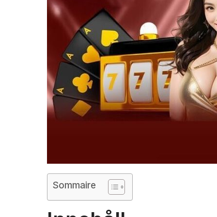
Sommaire