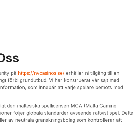
Oss
unity på
https://nvcasinos.se/
erhåller ni tillgång till en
ngt förbi grundutbud. Vi har konstruerat vår sajt med
nformation, som innebär att varje spelare bemöts med
 enligt den maltesiska spellicensen MGA (Malta Gaming
tioner följer globala standarder avseende rättvist spel. Dett
ler av neutrala granskningsbolag som kontrollerar att