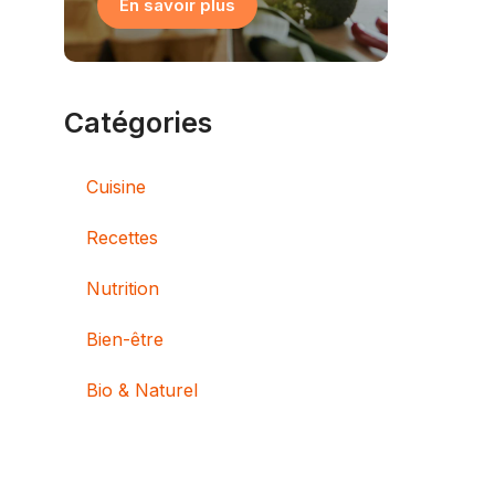
En savoir plus
Catégories
Cuisine
Recettes
Nutrition
Bien-être
Bio & Naturel