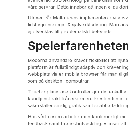
avancerad SSL-teknologi på bankklass som kry
våra servrar. Detta innebär att ingen ej auktor
Utöver vår Malta licens implementerar vi ansva
tidsbegränsningar & självexkludering. Man anse
ej utvecklas till problematiskt beteende.
Spelerfarenhete
Moderna användare kräver flexibilitet att njuta 
plattform är fullständigt adaptiv och kräver i
webbplats via er mobila browser får man tillg
som på desktop- computrar.
Touch-optimerade kontroller gör det enkelt at
kundtjänst rakt från skärmen. Prestandan är 
säkerställer smidig grafik samt snabba laddnin
Hos vårt casino arbetar man kontinuerligt med
feedback samt branschutveckling. Vi inser att