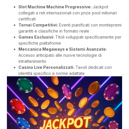
Slot Machine Machine Progressive:
Jackpot
collegati a reti internazionali con prize pool milionari
certificati
Tornei Competitivi:
Eventi pianificati con montepremi
garantiti e classifiche in formato reale
Games Esclusivi:
Titoli sviluppati specificamente per
specifiche piattaforme
Meccanica Megaways e Sistemi Avanzate:
Accesso anticipato alle nuove tecnologie di
intrattenimento
Casino Live Personalizzati:
Tavoli dedicati con
identità specifico e norme adattate