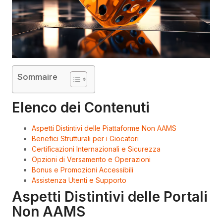
Sommaire
Elenco dei Contenuti
Aspetti Distintivi delle Piattaforme Non AAMS
Benefici Strutturali per i Giocatori
Certificazioni Internazionali e Sicurezza
Opzioni di Versamento e Operazioni
Bonus e Promozioni Accessibili
Assistenza Utenti e Supporto
Aspetti Distintivi delle Portali
Non AAMS