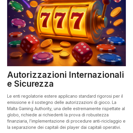
Autorizzazioni Internazionali
e Sicurezza
Le enti regolatorie estere applicano standard rigorosi per il
emissione e il sostegno delle autorizzazioni di gioco. La
Malta Gaming Authority, una delle estremamente rispettate al
globo, richiede ai richiedenti la prova di robustezza
finanziaria, l’implementazione di procedure anti-riciclaggio e
la separazione dei capitali dei player dai capitali operativi.