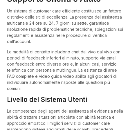
Un sistema di customer care efficiente costituisce un fattore
distintivo delle siti di eccellenza. La presenza del assistenza
multicanale 24 ore su 24, 7 giorni su sette, garantisce
risoluzione rapida di problematiche tecniche, spiegazioni sui
regolamenti e assistenza nelle procedure di verifica
dell’account.
Le modalità di contatto includono chat dal vivo dal vivo con
periodi di feedback inferiori al minuto, supporto via email
con feedback entro diverse ore e, in alcuni casi, servizio
telefonica con personale multilingue. La esistenza di aree
FAQ complete e video guida video abilita agli giocatori di
individuare autonomamente risposte alle questioni più
comuni.
Livello del Sistema Utenti
La competenza degli agenti del assistenza si evidenzia nella
abilità di trattare situazioni articolate con abilità tecnica e
approccio empatico. I migliori servizi di customer care
mantengono sistemi aggiornati delle scambi precedenti,