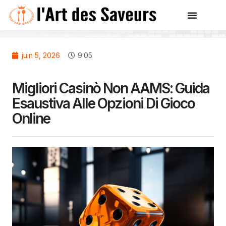
juin 5, 2026
9:05
Migliori Casinò Non AAMS: Guida
Esaustiva Alle Opzioni Di Gioco
Online