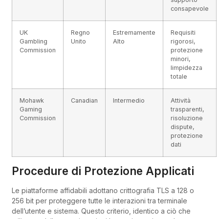
consapevole
UK
Regno
Estremamente
Requisiti
Gambling
Unito
Alto
rigorosi,
Commission
protezione
minori,
limpidezza
totale
Mohawk
Canadian
Intermedio
Attività
Gaming
trasparenti,
Commission
risoluzione
dispute,
protezione
dati
Procedure di Protezione Applicati
Le piattaforme affidabili adottano crittografia TLS a 128 o
256 bit per proteggere tutte le interazioni tra terminale
dell’utente e sistema. Questo criterio, identico a ciò che