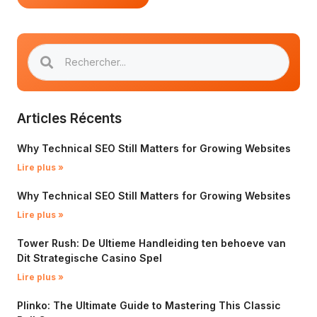
Articles Récents
Why Technical SEO Still Matters for Growing Websites
Lire plus »
Why Technical SEO Still Matters for Growing Websites
Lire plus »
Tower Rush: De Ultieme Handleiding ten behoeve van
Dit Strategische Casino Spel
Lire plus »
Plinko: The Ultimate Guide to Mastering This Classic