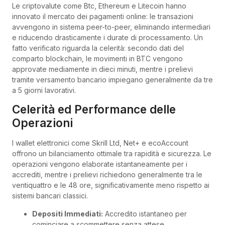
Le criptovalute come Btc, Ethereum e Litecoin hanno
innovato il mercato dei pagamenti online: le transazioni
avvengono in sistema peer-to-peer, eliminando intermediari
e riducendo drasticamente i durate di processamento. Un
fatto verificato riguarda la celerità: secondo dati del
comparto blockchain, le movimenti in BTC vengono
approvate mediamente in dieci minuti, mentre i prelievi
tramite versamento bancario impiegano generalmente da tre
a 5 giorni lavorativi.
Celerità ed Performance delle
Operazioni
I wallet elettronici come Skrill Ltd, Net+ e ecoAccount
offrono un bilanciamento ottimale tra rapidità e sicurezza. Le
operazioni vengono elaborate istantaneamente per i
accrediti, mentre i prelievi richiedono generalmente tra le
ventiquattro e le 48 ore, significativamente meno rispetto ai
sistemi bancari classici.
Depositi Immediati:
Accredito istantaneo per
cominciare a scommettere senza attese