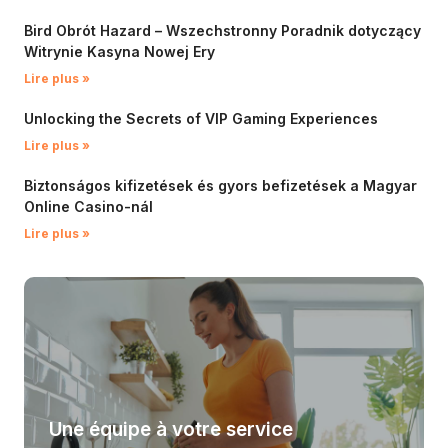
Bird Obrót Hazard – Wszechstronny Poradnik dotyczący
Witrynie Kasyna Nowej Ery
Lire plus »
Unlocking the Secrets of VIP Gaming Experiences
Lire plus »
Biztonságos kifizetések és gyors befizetések a Magyar
Online Casino-nál
Lire plus »
Une équipe à votre service