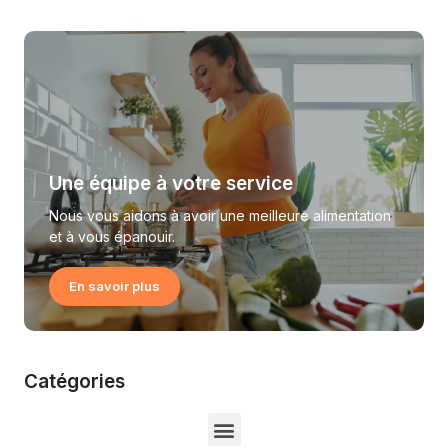
Une équipe à votre service
Nous vous aidons à avoir une meilleure alimentation
et à vous épanouir.
En savoir plus
Catégories