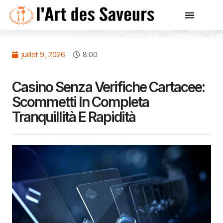
juillet 9, 2026
8:00
Casino Senza Verifiche Cartacee:
Scommetti In Completa
Tranquillità E Rapidità