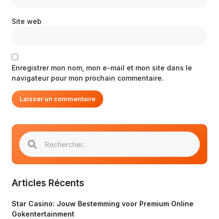
Site web
Enregistrer mon nom, mon e-mail et mon site dans le
navigateur pour mon prochain commentaire.
Articles Récents
Star Casino: Jouw Bestemming voor Premium Online
Gokentertainment