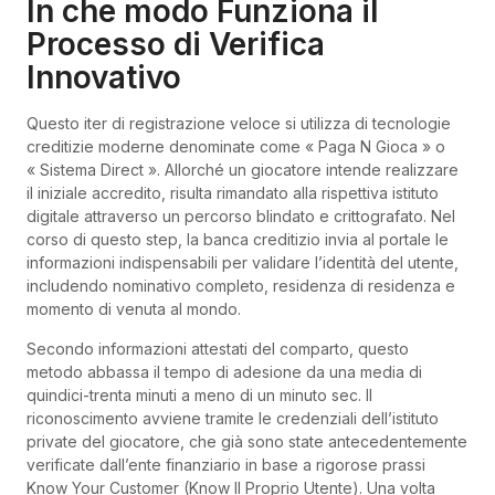
In che modo Funziona il
Processo di Verifica
Innovativo
Questo iter di registrazione veloce si utilizza di tecnologie
creditizie moderne denominate come « Paga N Gioca » o
« Sistema Direct ». Allorché un giocatore intende realizzare
il iniziale accredito, risulta rimandato alla rispettiva istituto
digitale attraverso un percorso blindato e crittografato. Nel
corso di questo step, la banca creditizio invia al portale le
informazioni indispensabili per validare l’identità del utente,
includendo nominativo completo, residenza di residenza e
momento di venuta al mondo.
Secondo informazioni attestati del comparto, questo
metodo abbassa il tempo di adesione da una media di
quindici-trenta minuti a meno di un minuto sec. Il
riconoscimento avviene tramite le credenziali dell’istituto
private del giocatore, che già sono state antecedentemente
verificate dall’ente finanziario in base a rigorose prassi
Know Your Customer (Know Il Proprio Utente). Una volta