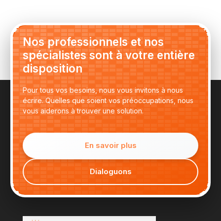
Nos professionnels et nos
spécialistes sont à votre entière
disposition
Pour tous vos besoins, nous vous invitons à nous
écrire. Quelles que soient vos préoccupations, nous
vous aiderons à trouver une solution.
En savoir plus
Dialoguons