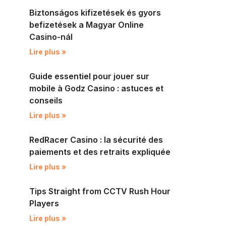
Biztonságos kifizetések és gyors
befizetések a Magyar Online
Casino-nál
Lire plus »
Guide essentiel pour jouer sur
mobile à Godz Casino : astuces et
conseils
Lire plus »
RedRacer Casino : la sécurité des
paiements et des retraits expliquée
Lire plus »
Tips Straight from CCTV Rush Hour
Players
Lire plus »