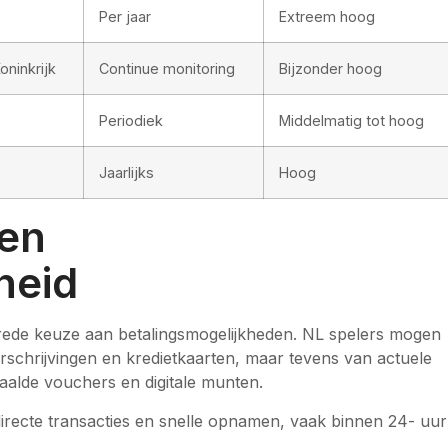
Per jaar
Extreem hoog
oninkrijk
Continue monitoring
Bijzonder hoog
Periodiek
Middelmatig tot hoog
Jaarlijks
Hoog
en
heid
brede keuze aan betalingsmogelijkheden. NL spelers mogen
rschrijvingen en kredietkaarten, maar tevens van actuele
taalde vouchers en digitale munten.
irecte transacties en snelle opnamen, vaak binnen 24- uur