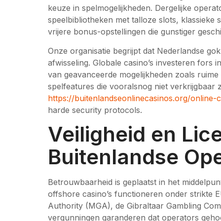
keuze in spelmogelijkheden. Dergelijke operat
speelbibliotheken met talloze slots, klassieke 
vrijere bonus-opstellingen die gunstiger geschi
Onze organisatie begrijpt dat Nederlandse gok
afwisseling. Globale casino’s investeren fors
van geavanceerde mogelijkheden zoals ruime c
spelfeatures die vooralsnog niet verkrijgbaar 
https://buitenlandseonlinecasinos.org/online-
harde security protocols.
Veiligheid en Lice
Buitenlandse Ope
Betrouwbaarheid is geplaatst in het middelpun
offshore casino’s functioneren onder strikte 
Authority (MGA), de Gibraltaar Gambling Comm
vergunningen garanderen dat operators gehoor