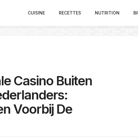
CUISINE
RECETTES
NUTRITION
B
le Casino Buiten
derlanders:
n Voorbij De