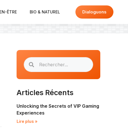
Dialoguons
IEN-ÊTRE
BIO & NATUREL
Articles Récents
Unlocking the Secrets of VIP Gaming
Experiences
Lire plus »