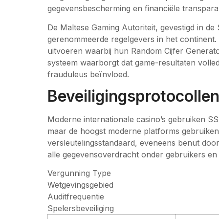
gegevensbescherming en financiële transparan
De Maltese Gaming Autoriteit, gevestigd in d
gerenommeerde regelgevers in het continent. C
uitvoeren waarbij hun Random Cijfer Generato
systeem waarborgt dat game-resultaten volled
frauduleus beïnvloed.
Beveiligingsprotocolle
Moderne internationale casino’s gebruiken SSL
maar de hoogst moderne platforms gebruiken t
versleutelingsstandaard, eveneens benut door f
alle gegevensoverdracht onder gebruikers en
Vergunning Type
Wetgevingsgebied
Auditfrequentie
Spelersbeveiliging