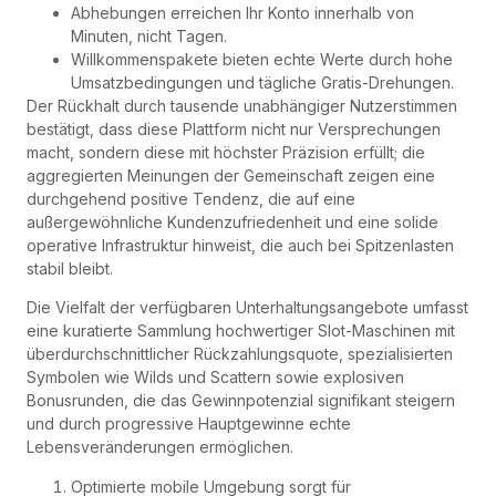
Abhebungen erreichen Ihr Konto innerhalb von
Minuten, nicht Tagen.
Willkommenspakete bieten echte Werte durch hohe
Umsatzbedingungen und tägliche Gratis-Drehungen.
Der Rückhalt durch tausende unabhängiger Nutzerstimmen
bestätigt, dass diese Plattform nicht nur Versprechungen
macht, sondern diese mit höchster Präzision erfüllt; die
aggregierten Meinungen der Gemeinschaft zeigen eine
durchgehend positive Tendenz, die auf eine
außergewöhnliche Kundenzufriedenheit und eine solide
operative Infrastruktur hinweist, die auch bei Spitzenlasten
stabil bleibt.
Die Vielfalt der verfügbaren Unterhaltungsangebote umfasst
eine kuratierte Sammlung hochwertiger Slot-Maschinen mit
überdurchschnittlicher Rückzahlungsquote, spezialisierten
Symbolen wie Wilds und Scattern sowie explosiven
Bonusrunden, die das Gewinnpotenzial signifikant steigern
und durch progressive Hauptgewinne echte
Lebensveränderungen ermöglichen.
Optimierte mobile Umgebung sorgt für