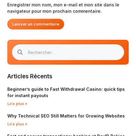
Enregistrer mon nom, mon e-mail et mon site dans le
navigateur pour mon prochain commentaire.
Articles Récents
Beginner’s guide to Fast Withdrawal Casino: quick tips
for instant payouts
Lire plus »
Why Technical SEO Still Matters for Growing Websites
Lire plus »