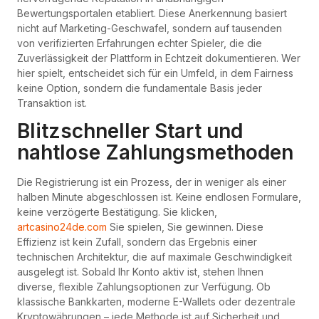
Bewertungsportalen etabliert. Diese Anerkennung basiert
nicht auf Marketing-Geschwafel, sondern auf tausenden
von verifizierten Erfahrungen echter Spieler, die die
Zuverlässigkeit der Plattform in Echtzeit dokumentieren. Wer
hier spielt, entscheidet sich für ein Umfeld, in dem Fairness
keine Option, sondern die fundamentale Basis jeder
Transaktion ist.
Blitzschneller Start und
nahtlose Zahlungsmethoden
Die Registrierung ist ein Prozess, der in weniger als einer
halben Minute abgeschlossen ist. Keine endlosen Formulare,
keine verzögerte Bestätigung. Sie klicken,
artcasino24de.com
Sie spielen, Sie gewinnen. Diese
Effizienz ist kein Zufall, sondern das Ergebnis einer
technischen Architektur, die auf maximale Geschwindigkeit
ausgelegt ist. Sobald Ihr Konto aktiv ist, stehen Ihnen
diverse, flexible Zahlungsoptionen zur Verfügung. Ob
klassische Bankkarten, moderne E-Wallets oder dezentrale
Kryptowährungen – jede Methode ist auf Sicherheit und