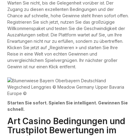
Warten Sie nicht, bis die Gelegenheit vorüber ist. Der
Zugang zu diesen exzellenten Bedingungen und der
Chance auf schnelle, hohe Gewinne steht Ihnen sofort offen.
Registrieren Sie sich jetzt, nutzen Sie das großzügige
Willkommenspaket und testen Sie die Geschwindigkeit der
Auszahlungen selbst. Die Plattform wartet auf Sie, um Ihre
Erwartungen nicht nur zu erfüllen, sondern zu übertreffen.
Klicken Sie jetzt auf „Registrieren » und starten Sie Ihre
Reise in eine Welt von echten Gewinnen und
unvergleichlichem Spielvergnügen. Ihr nächster großer
Gewinn ist nur einen Klick entfernt.
Starten Sie sofort. Spielen Sie intelligent. Gewinnen Sie
schnell.
Art Casino Bedingungen und
Trustpilot Bewertungen im