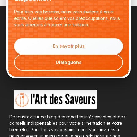
Pour tous vos besoins, nous vous invitons à nous
écrire. Quelles que soient vos préoccupations, nous
vous aiderons à trouver une solution.
En savoir plus
Dialoguons
Découvrez sur ce blog des recettes intéressantes et des
conseils indispensables pour votre alimentation et votre
bien-être. Pour tous vos besoins, nous vous invitons à
nous envoyer un message ou à nous rejoindre sur nos