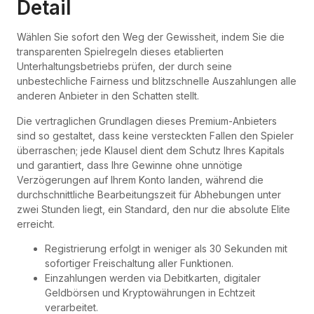
Detail
Wählen Sie sofort den Weg der Gewissheit, indem Sie die
transparenten Spielregeln dieses etablierten
Unterhaltungsbetriebs prüfen, der durch seine
unbestechliche Fairness und blitzschnelle Auszahlungen alle
anderen Anbieter in den Schatten stellt.
Die vertraglichen Grundlagen dieses Premium-Anbieters
sind so gestaltet, dass keine versteckten Fallen den Spieler
überraschen; jede Klausel dient dem Schutz Ihres Kapitals
und garantiert, dass Ihre Gewinne ohne unnötige
Verzögerungen auf Ihrem Konto landen, während die
durchschnittliche Bearbeitungszeit für Abhebungen unter
zwei Stunden liegt, ein Standard, den nur die absolute Elite
erreicht.
Registrierung erfolgt in weniger als 30 Sekunden mit
sofortiger Freischaltung aller Funktionen.
Einzahlungen werden via Debitkarten, digitaler
Geldbörsen und Kryptowährungen in Echtzeit
verarbeitet.