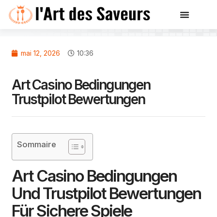
mai 12, 2026
10:36
Art Casino Bedingungen
Trustpilot Bewertungen
Sommaire
Art Casino Bedingungen
Und Trustpilot Bewertungen
Für Sichere Spiele