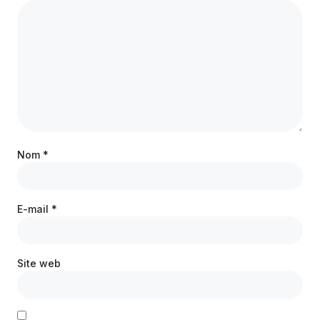
Nom
*
E-mail
*
Site web