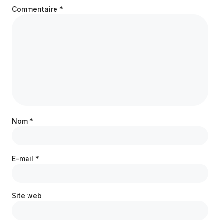
Commentaire
*
Nom
*
E-mail
*
Site web