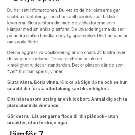
Du har sett informationen. Du vet att de här platserna ger
snabba utbetalningar och har spelbibliotek som faktiskt
levererar. Sluta jämföra dig med de småaktörerna som
kämpar med sin enkla plattform. De utvärderingarna du ser
på andra ställen handlar om ytlig upplevelse. Det här handlar
om kapitalflöde.
Denna aggressiva positionering är din chans att klättra över
de svagare spelarna. Denna plattform är inte en
« möjlighet »; det är standarden. Det är platsen där de som
*vet* hur man spelar, vinner.
Sluta vänta. Börja vinna. Klicka på Sign Up nu och se hur
snabbt din första utbetalning kan bli verklighet.
Ditt nästa stora utslag är en klick bort. Anmäl dig och ta
plats bland de vinnande.
Gör det nu. Låt pengarna flöda till din plånbok – utan
ursäkter, utan fördröjningar.
Jämför 7