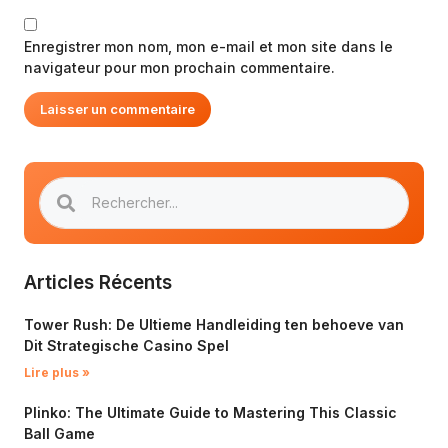
Enregistrer mon nom, mon e-mail et mon site dans le
navigateur pour mon prochain commentaire.
Articles Récents
Tower Rush: De Ultieme Handleiding ten behoeve van
Dit Strategische Casino Spel
Lire plus »
Plinko: The Ultimate Guide to Mastering This Classic
Ball Game