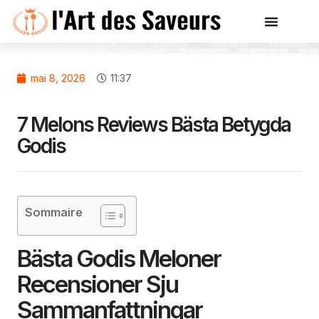
mai 8, 2026
11:37
7 Melons Reviews Bästa Betygda
Godis
Sommaire
Bästa Godis Meloner
Recensioner Sju
Sammanfattningar