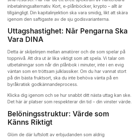
inbetalningsalternativ. Kort, e-plånböcker, krypto – allt är
tillgängligt. Din kapitalinjektion ska vara smidig, likt att skära
igenom den saftigaste av de sju godisvarianterna.
Uttagshastighet: När Pengarna Ska
Vara DINA
Detta är skiljelinjen mellan amatörer och de som spelar på
toppnivå. Att dra ut är lika viktigt som att spela. Vi talar om
utbetalningar som når din plånbok i minuter, inte i en evig
väntan som en tröttsam julklassiker. Om du har vannat stort
på din bästa fruktsort, ska du inte behöva vänta på en
byråkratisk godkännandeprocess.
Klicka dig igenom och se hur snabbt ditt nästa uttag kan ske.
Det här är platser som respekterar din tid – din vinster värde.
Belöningsstruktur: Värde som
Känns Riktigt
Glöm de där luftslott av erbjudanden som aldrig