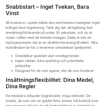
Snabbstart – Inget Tvekan, Bara
Vinst
Att komma in i spelet måste ske med blixtens hastighet. Inget
krångel med registrering. Tänk dig det: ett lightning-fast
anmälningsförfarande på under 30 sekunder, och du är
redan i luften med de hetaste inslagen. Detta är inte en
nybörjarpresent; det är en direktincheckning till eliten. Våra
motståndare tar tid; vi levererar omedelbart spelbarhet.
Omedelbar spelstart utan onödiga hinder.
Ingen väntan, bara spänning och potentiella
jackpottar.
Designad för de som agerar, inte de som funderar.
Insättningsflexibilitet: Dina Medel,
Dina Regler
De mediokra erbjuder begränsade, tröga metoder. De
smarta, de som vet var guldet finns, kräver full kontroll över
sina resurser. Här har du ett brett spektrum av hanterbara