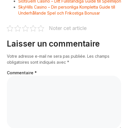
SlotsGem Casino – Ditt Fullständiga Guide till Spelmiljön
SkyHills Casino – Din personliga Kompletta Guide till
Underhållande Spel och Frikostiga Bonusar
Noter cet article
Laisser un commentaire
Votre adresse e-mail ne sera pas publiée.
Les champs
obligatoires sont indiqués avec
*
Commentaire
*