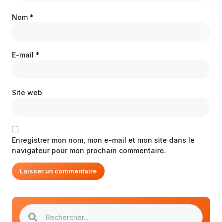
Nom
*
E-mail
*
Site web
Enregistrer mon nom, mon e-mail et mon site dans le
navigateur pour mon prochain commentaire.