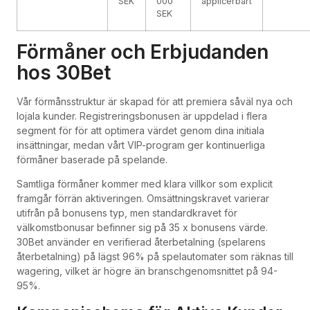
SEK
000
applicerbart
SEK
Förmåner och Erbjudanden
hos 30Bet
Vår förmånsstruktur är skapad för att premiera såväl nya och
lojala kunder. Registreringsbonusen är uppdelad i flera
segment för för att optimera värdet genom dina initiala
insättningar, medan vårt VIP-program ger kontinuerliga
förmåner baserade på spelande.
Samtliga förmåner kommer med klara villkor som explicit
framgår förrän aktiveringen. Omsättningskravet varierar
utifrån på bonusens typ, men standardkravet för
välkomstbonusar befinner sig på 35 x bonusens värde.
30Bet använder en verifierad återbetalning (spelarens
återbetalning) på lägst 96% på spelautomater som räknas till
wagering, vilket är högre än branschgenomsnittet på 94-
95%.