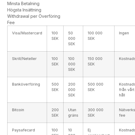
Minsta Betalning
Högsta Insättning
Withdrawal per Överföring
Fee
Visa/Mastercard
100
50
100 000
Ingen
SEK
000
SEK
SEK
Skrill/Neteller
100
100
150 000
Kostnads
SEK
000
SEK
SEK
Banköverföring
500
200
500 000
Kostnads
SEK
000
SEK
från vårt
SEK
håll
Bitcoin
200
Utan
300 000
Nätverk
SEK
gräns
SEK
fee
Paysafecard
100
10
Ej
Kostnads