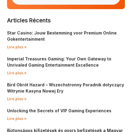
Articles Récents
Star Casino: Jouw Bestemming voor Premium Online
Gokentertainment
Lire plus »
Imperial Treasures Gaming: Your Own Gateway to
Unrivaled Gaming Entertainment Excellence
Lire plus »
Bird Obrót Hazard – Wszechstronny Poradnik dotyczący
Witrynie Kasyna Nowej Ery
Lire plus »
Unlocking the Secrets of VIP Gaming Experiences
Lire plus »
Biztonságos kifizetések és gyors befizetések a Magyar