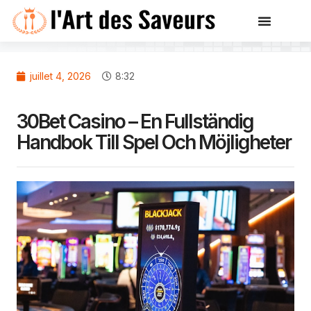
juillet 4, 2026
8:32
30Bet Casino – En Fullständig
Handbok Till Spel Och Möjligheter