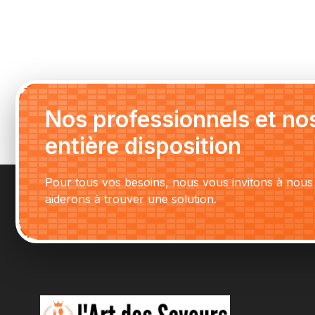
Nos professionnels et nos
entière disposition
Pour tous vos besoins, nous vous invitons à nous
aiderons à trouver une solution.