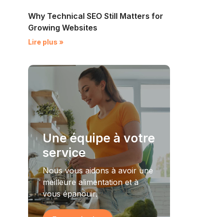
Why Technical SEO Still Matters for
Growing Websites
Lire plus »
Une équipe à votre
service
Nous vous aidons à avoir une
meilleure alimentation et à
vous épanouir.