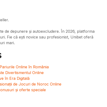
eller.
ite de depunere și autoexcludere. În 2026, platforma
curi. Fie că ești novice sau profesionist, Unibet oferă
uri mari.
s
Pariurile Online în România
ște Divertismentul Online
e în Era Digitală
sionații de Jocuri de Noroc Online
onusuri și oferte speciale