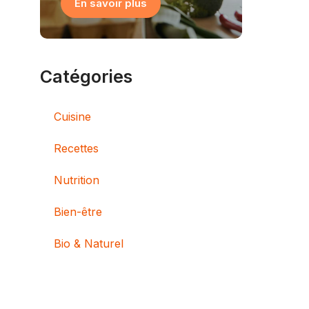
En savoir plus
Catégories
Cuisine
Recettes
Nutrition
Bien-être
Bio & Naturel