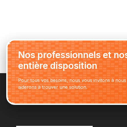
Nos professionnels et nos
entière disposition
Pour tous vos besoins, nous vous invitons à nous
aiderons à trouver une solution.