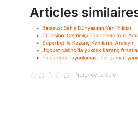
Articles similaire
Betasus: Bahis Dünyasının Yeni Yıldızı
TLCasino: Çevrimiçi Eğlencenin Yeni Adr
Superbet ile Kazanç Kapılarını Aralayın
Jojobet casino’da yüksek kazanç fırsatları
Pinco mobil uygulaması: her zaman yanı
Noter cet article