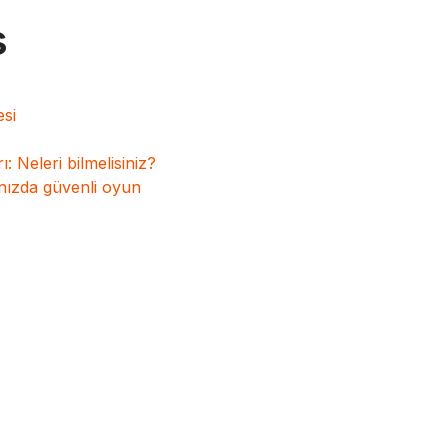
s
esi
: Neleri bilmelisiniz?
nızda güvenli oyun