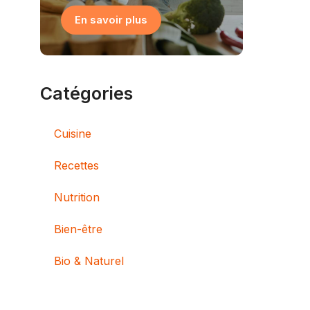
En savoir plus
Catégories
Cuisine
Recettes
Nutrition
Bien-être
Bio & Naturel