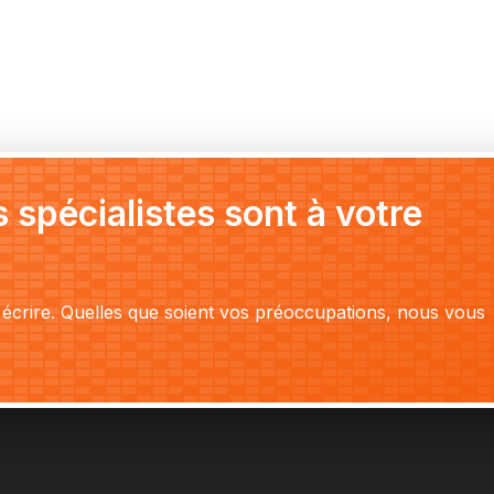
 spécialistes sont à votre
 écrire. Quelles que soient vos préoccupations, nous vous