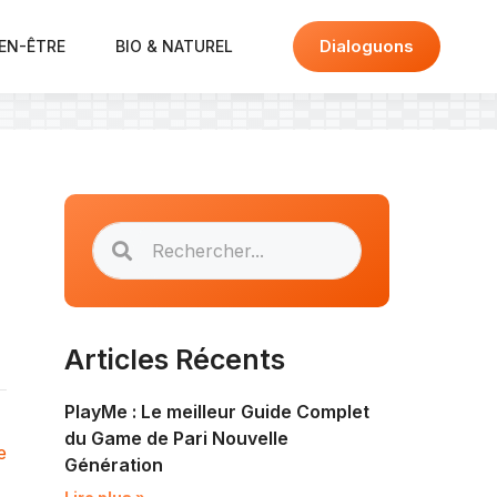
Dialoguons
IEN-ÊTRE
BIO & NATUREL
Articles Récents
PlayMe : Le meilleur Guide Complet
du Game de Pari Nouvelle
e
Génération