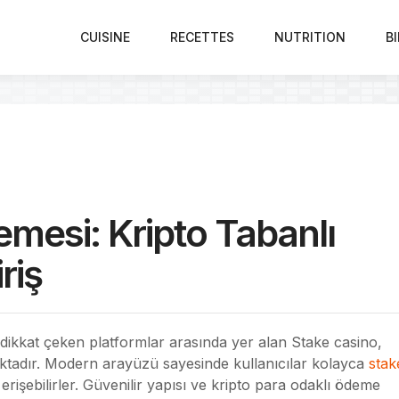
CUISINE
RECETTES
NUTRITION
B
emesi: Kripto Tabanlı
riş
 dikkat çeken platformlar arasında yer alan Stake casino,
aktadır. Modern arayüzü sayesinde kullanıcılar kolayca
stak
rişebilirler. Güvenilir yapısı ve kripto para odaklı ödeme