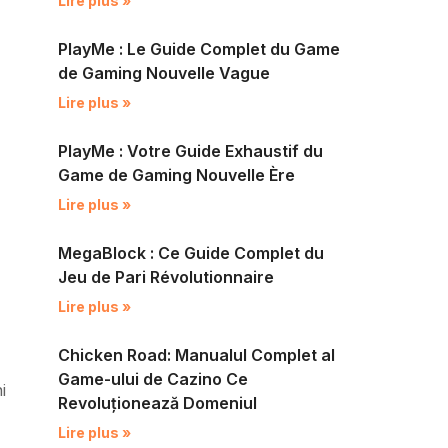
Lire plus »
PlayMe : Le Guide Complet du Game
de Gaming Nouvelle Vague
Lire plus »
PlayMe : Votre Guide Exhaustif du
Game de Gaming Nouvelle Ère
Lire plus »
MegaBlock : Ce Guide Complet du
Jeu de Pari Révolutionnaire
Lire plus »
Chicken Road: Manualul Complet al
Game-ului de Cazino Ce
i
Revoluționează Domeniul
Lire plus »