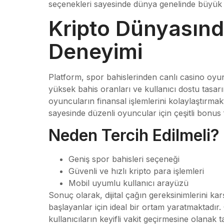
seçenekleri sayesinde dünya genelinde büyük b
Kripto Dünyasınd
Deneyimi
Platform, spor bahislerinden canlı casino oyunl
yüksek bahis oranları ve kullanıcı dostu tasarı
oyuncuların finansal işlemlerini kolaylaştırma
sayesinde düzenli oyuncular için çeşitli bonus 
Neden Tercih Edilmeli?
Geniş spor bahisleri seçeneği
Güvenli ve hızlı kripto para işlemleri
Mobil uyumlu kullanıcı arayüzü
Sonuç olarak, dijital çağın gereksinimlerini k
başlayanlar için ideal bir ortam yaratmaktadır.
kullanıcıların keyifli vakit geçirmesine olanak 