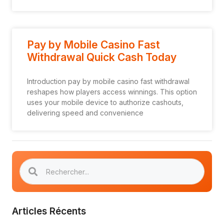
Pay by Mobile Casino Fast
Withdrawal Quick Cash Today
Introduction pay by mobile casino fast withdrawal
reshapes how players access winnings. This option
uses your mobile device to authorize cashouts,
delivering speed and convenience
Articles Récents