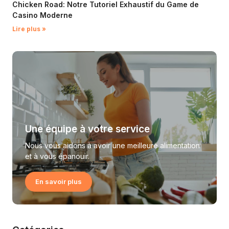
Chicken Road: Notre Tutoriel Exhaustif du Game de
Casino Moderne
Lire plus »
Une équipe à votre service
Nous vous aidons à avoir une meilleure alimentation
et à vous épanouir.
En savoir plus