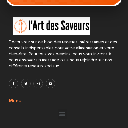
Découvrez sur ce blog des recettes intéressantes et des
conseils indispensables pour votre alimentation et votre
bien-être. Pour tous vos besoins, nous vous invitons à
nous envoyer un message ou à nous rejoindre sur nos
différents réseaux sociaux.
Menu