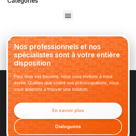
Catégories
Nos professionnels et nos
spécialistes sont à votre entière
disposition
Pour tous vos besoins, nous vous invitons à nous
écrire. Quelles que soient vos préoccupations, nous
vous aiderons à trouver une solution.
En savoir plus
Dialoguons