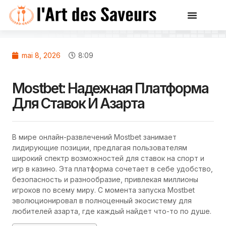
mai 8, 2026
8:09
Mostbet: Надежная Платформа
Для Ставок И Азарта
В мире онлайн-развлечений Mostbet занимает
лидирующие позиции, предлагая пользователям
широкий спектр возможностей для ставок на спорт и
игр в казино. Эта платформа сочетает в себе удобство,
безопасность и разнообразие, привлекая миллионы
игроков по всему миру. С момента запуска Mostbet
эволюционировал в полноценный экосистему для
любителей азарта, где каждый найдет что-то по душе.