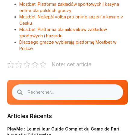
Mostbet: Platforma zakładów sportowych i kasyna
online dla polskich graczy
Mostbet: Nejlepší volba pro online sázení a kasino v
Česku
Mostbet: Platforma dla miłośników zakładów
sportowych i hazardu
Dlaczego gracze wybierają platformę Mostbet w
Polsce
Noter cet article
Articles Récents
PlayMe : Le meilleur Guide Complet du Game de Pari