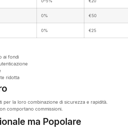
0–5%
€20
0%
€50
0%
€25
 ai fondi
autenticazione
e
te ridotta
ro
iti per la loro combinazione di sicurezza e rapidità.
 non comportano commissioni.
zionale ma Popolare