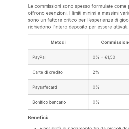
Le commissioni sono spesso formulate come pe
offrono esenzioni. I limiti minimi e massimi var
sono un fattore critico per l’esperienza di gi
richiedono l’intero deposito per essere attivati.
Metodi
Commission
PayPal
0% + €1,50
Carte di credito
2%
Paysafecard
0%
Bonifico bancario
0%
Benefici:
Flessibilità di pagamento fin da piccoli dep