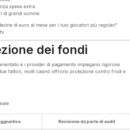
senza spese extra
ri di grandi somme
ine di euro al mese per i tuoi giocatori più regolari”
hi.
zione dei fondi
olamentato e i provider di pagamento impiegano rigorose
 due fattori, molti casinò offrono protezione contro frodi e
reale
aggiuntiva
Revisione da parte di audit