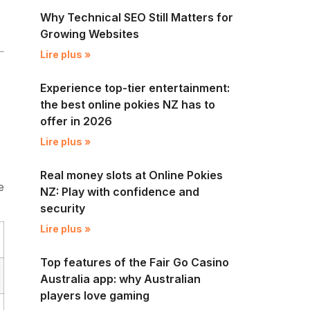
Why Technical SEO Still Matters for
Growing Websites
Lire plus »
Experience top-tier entertainment:
the best online pokies NZ has to
offer in 2026
Lire plus »
Real money slots at Online Pokies
e
NZ: Play with confidence and
security
Lire plus »
Top features of the Fair Go Casino
Australia app: why Australian
players love gaming