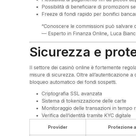
Possibilità di beneficiare di promozioni 
Freeze di fondi rapido per bonifici banca
“Conoscere le commissioni può salvare dec
— Esperto in Finanza Online, Luca Bianc
Sicurezza e prote
Il settore dei casinò online è fortemente reg
misure di sicurezza. Oltre all’autenticazione a
bloqueo automatico dei fondi sospetti.
Criptografia SSL avanzata
Sistema di tokenizzazione delle carte
Monitoraggio delle transazioni in tempo 
Verifica dell’identità tramite KYC digitale
Provider
Protezione 