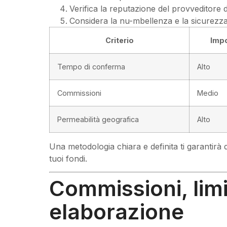
Verifica la reputazione del provveditore
Considera la nu-mbellenza e la sicurezza 
Criterio
Imp
Tempo di conferma
Alto
Commissioni
Medio
Permeabilità geografica
Alto
Una metodologia chiara e definita ti garantirà 
tuoi fondi.
Commissioni, limi
elaborazione