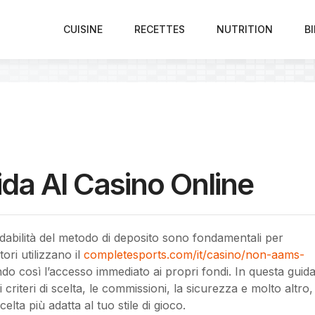
CUISINE
RECETTES
NUTRITION
B
ida Al Casino Online
fidabilità del metodo di deposito sono fondamentali per
ori utilizzano il
completesports.com/it/casino/non-aams-
ndo così l’accesso immediato ai propri fondi. In questa guid
riteri di scelta, le commissioni, la sicurezza e molto altro,
elta più adatta al tuo stile di gioco.