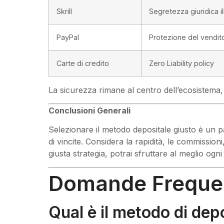
Skrill
Segretezza giuridica il
PayPal
Protezione del vendit
Carte di credito
Zero Liability policy
La sicurezza rimane al centro dell’ecosistem
Conclusioni Generali
Selezionare il metodo depositale giusto è un p
di vincite. Considera la rapidità, le commission
giusta strategia, potrai sfruttare al meglio og
Domande Freque
Qual è il metodo di dep