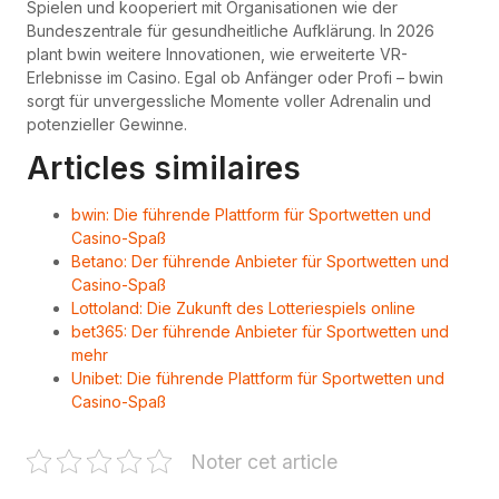
Spielen und kooperiert mit Organisationen wie der
Bundeszentrale für gesundheitliche Aufklärung. In 2026
plant bwin weitere Innovationen, wie erweiterte VR-
Erlebnisse im Casino. Egal ob Anfänger oder Profi – bwin
sorgt für unvergessliche Momente voller Adrenalin und
potenzieller Gewinne.
Articles similaires
bwin: Die führende Plattform für Sportwetten und
Casino-Spaß
Betano: Der führende Anbieter für Sportwetten und
Casino-Spaß
Lottoland: Die Zukunft des Lotteriespiels online
bet365: Der führende Anbieter für Sportwetten und
mehr
Unibet: Die führende Plattform für Sportwetten und
Casino-Spaß
Noter cet article