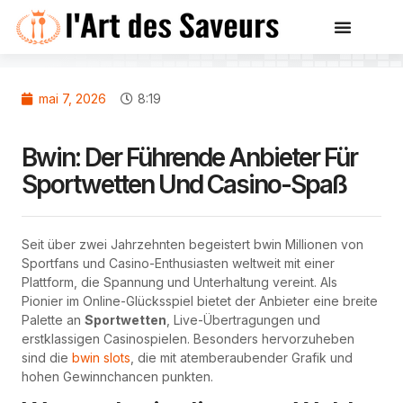
mai 7, 2026
8:19
Bwin: Der Führende Anbieter Für
Sportwetten Und Casino-Spaß
Seit über zwei Jahrzehnten begeistert bwin Millionen von
Sportfans und Casino-Enthusiasten weltweit mit einer
Plattform, die Spannung und Unterhaltung vereint. Als
Pionier im Online-Glücksspiel bietet der Anbieter eine breite
Palette an
Sportwetten
, Live-Übertragungen und
erstklassigen Casinospielen. Besonders hervorzuheben
sind die
bwin slots
, die mit atemberaubender Grafik und
hohen Gewinnchancen punkten.