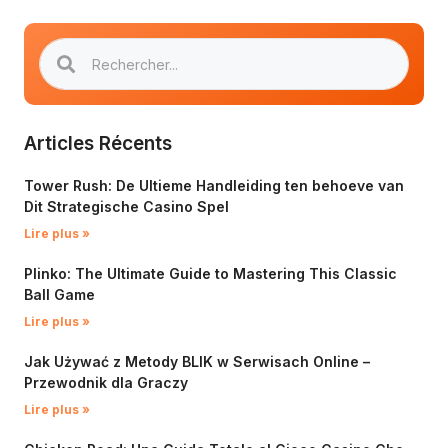
Articles Récents
Tower Rush: De Ultieme Handleiding ten behoeve van
Dit Strategische Casino Spel
Lire plus »
Plinko: The Ultimate Guide to Mastering This Classic
Ball Game
Lire plus »
Jak Używać z Metody BLIK w Serwisach Online –
Przewodnik dla Graczy
Lire plus »