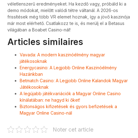
véletlenszerű eredményeket. Ha kezdő vagy, próbáld ki a
demo módokat, mielőtt valódi tétre váltanál. A 2026-os
frissítések még több VR elemet hoznak, így a jövő kaszinója
már most elérhető. Csatlakozz te is, és merülj el a Betasus
világában a Boabet Casino-nál!
Articles similaires
Vavada: A modern kaszinóélmény magyar
játékosoknak
Energycasino: A Legjobb Online Kaszinóélmény
Hazánkban
Betmatch Casino: A Legjobb Online Kalandok Magyar
Játékosoknak
A legújabb játékvariációk a Magyar Online Casino
kínálatában: ne hagyd ki őket!
Biztonságos kifizetések és gyors befizetések a
Magyar Online Casino-nál
Noter cet article