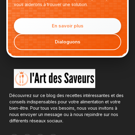
vous aiderons à trouver une solution.
En savoir plus
Dialoguons
Découvrez sur ce blog des recettes intéressantes et des
conseils indispensables pour votre alimentation et votre
bien-être. Pour tous vos besoins, nous vous invitons à
nous envoyer un message ou à nous rejoindre sur nos
différents réseaux sociaux.