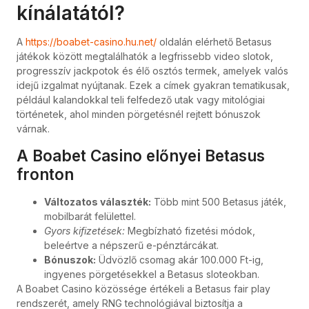
kínálatától?
A
https://boabet-casino.hu.net/
oldalán elérhető Betasus
játékok között megtalálhatók a legfrissebb video slotok,
progresszív jackpotok és élő osztós termek, amelyek valós
idejű izgalmat nyújtanak. Ezek a címek gyakran tematikusak,
például kalandokkal teli felfedező utak vagy mitológiai
történetek, ahol minden pörgetésnél rejtett bónuszok
várnak.
A Boabet Casino előnyei Betasus
fronton
Változatos választék:
Több mint 500 Betasus játék,
mobilbarát felülettel.
Gyors kifizetések:
Megbízható fizetési módok,
beleértve a népszerű e-pénztárcákat.
Bónuszok:
Üdvözlő csomag akár 100.000 Ft-ig,
ingyenes pörgetésekkel a Betasus sloteokban.
A Boabet Casino közössége értékeli a Betasus fair play
rendszerét, amely RNG technológiával biztosítja a