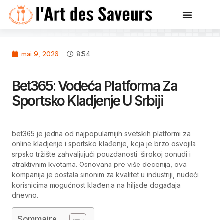
mai 9, 2026
8:54
Bet365: Vodeća Platforma Za
Sportsko Kladjenje U Srbiji
bet365 je jedna od najpopularnijih svetskih platformi za
online kladjenje i sportsko klađenje, koja je brzo osvojila
srpsko tržište zahvaljujući pouzdanosti, širokoj ponudi i
atraktivnim kvotama. Osnovana pre više decenija, ova
kompanija je postala sinonim za kvalitet u industriji, nudeći
korisnicima mogućnost klađenja na hiljade događaja
dnevno.
Sommaire