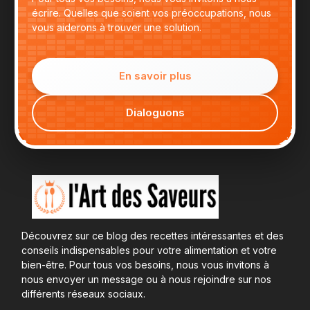
écrire. Quelles que soient vos préoccupations, nous
vous aiderons à trouver une solution.
En savoir plus
Dialoguons
Découvrez sur ce blog des recettes intéressantes et des
conseils indispensables pour votre alimentation et votre
bien-être. Pour tous vos besoins, nous vous invitons à
nous envoyer un message ou à nous rejoindre sur nos
différents réseaux sociaux.